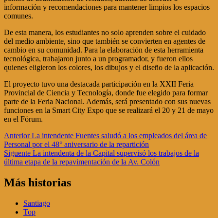
información y recomendaciones para mantener limpios los espacios
comunes.
De esta manera, los estudiantes no solo aprenden sobre el cuidado
del medio ambiente, sino que también se convierten en agentes de
cambio en su comunidad. Para la elaboración de esta herramienta
tecnológica, trabajaron junto a un programador, y fueron ellos
quienes eligieron los colores, los dibujos y el diseño de la aplicación.
El proyecto tuvo una destacada participación en la XXII Feria
Provincial de Ciencia y Tecnología, donde fue elegido para formar
parte de la Feria Nacional. Además, será presentado con sus nuevas
funciones en la Smart City Expo que se realizará el 20 y 21 de mayo
en el Fórum.
Navegación
Anterior
La intendente Fuentes saludó a los empleados del área de
Personal por el 48° aniversario de la repartición
de
Siguente
La intendenta de la Capital supervisó los trabajos de la
entradas
última etapa de la repavimentación de la Av. Colón
Más historias
Santiago
Top