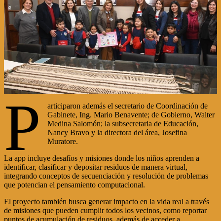
P
articiparon además el secretario de Coordinación de
Gabinete, Ing. Mario Benavente; de Gobierno, Walter
Medina Salomón; la subsecretaria de Educación,
Nancy Bravo y la directora del área, Josefina
Muratore.
La app incluye desafíos y misiones donde los niños aprenden a
identificar, clasificar y depositar residuos de manera virtual,
integrando conceptos de secuenciación y resolución de problemas
que potencian el pensamiento computacional.
El proyecto también busca generar impacto en la vida real a través
de misiones que pueden cumplir todos los vecinos, como reportar
puntos de acumulación de residuos, además de acceder a