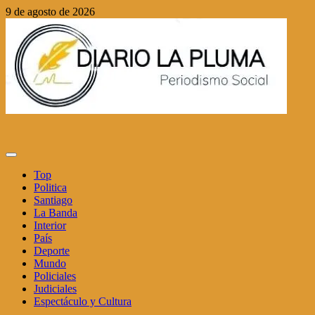
Saltar
9 de agosto de 2026
al
contenido
Menú
principal
Top
Politica
Santiago
La Banda
Interior
País
Deporte
Mundo
Policiales
Judiciales
Espectáculo y Cultura