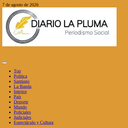
Saltar
7 de agosto de 2026
al
contenido
Menú
principal
Top
Politica
Santiago
La Banda
Interior
País
Deporte
Mundo
Policiales
Judiciales
Espectáculo y Cultura