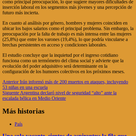
como principal preocupación, lo que sugiere mayores dificultades de
inserción laboral en los segmentos más jóvenes y una percepción de
futuro más incierta.
En cuanto al análisis por género, hombres y mujeres coinciden en
ubicar los bajos salarios como el principal problema. Sin embargo, la
preocupación por la falta de trabajo es más intensa entre las mujeres
(25,8%) que entre los varones (19,4%), lo que podría vincularse a
brechas persistentes en acceso y condiciones laborales.
El estudio concluye que la inquietud por el ingreso cotidiano
funciona como un termómetro del clima social y advierte que la
evolución del poder adquisitivo será determinante en la
configuración de los humores colectivos en los próximos meses.
Navegación
Anterior
Irán informó más de 200 muertos en ataques, incluyendo
53 niñas en una escuela
de
Siguente
Argentina declaró nivel de seguridad “alto” ante la
entradas
escalada bélica en Medio Oriente
Más historias
País
Una sola vacante, cientos de aspirantes: la fila que