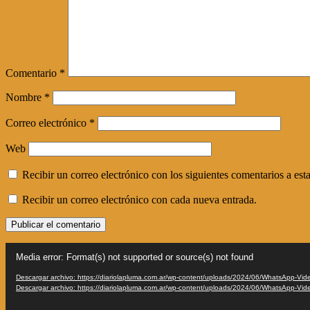
Comentario
*
Nombre
*
Correo electrónico
*
Web
Recibir un correo electrónico con los siguientes comentarios a esta
Recibir un correo electrónico con cada nueva entrada.
Reproductor
Media error: Format(s) not supported or source(s) not found
de
vídeo
Descargar archivo: https://diariolapluma.com.ar/wp-content/uploads/2024/06/WhatsApp-V
Descargar archivo: https://diariolapluma.com.ar/wp-content/uploads/2024/06/WhatsApp-V