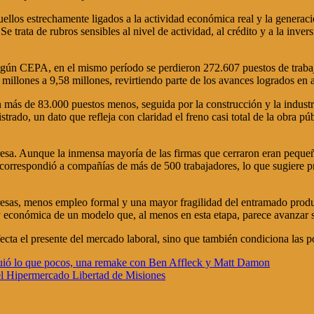
los estrechamente ligados a la actividad económica real y la generaci
e trata de rubros sensibles al nivel de actividad, al crédito y a la inve
egún CEPA, en el mismo período se perdieron 272.607 puestos de trabajo
millones a 9,58 millones, revirtiendo parte de los avances logrados en 
on más de 83.000 puestos menos, seguida por la construcción y la indust
trado, un dato que refleja con claridad el freno casi total de la obra p
esa. Aunque la inmensa mayoría de las firmas que cerraron eran pequeña
orrespondió a compañías de más de 500 trabajadores, lo que sugiere pro
as, menos empleo formal y una mayor fragilidad del entramado productivo
y económica de un modelo que, al menos en esta etapa, parece avanzar so
cta el presente del mercado laboral, sino que también condiciona las po
uió lo que pocos, una remake con Ben Affleck y Matt Damon
l Hipermercado Libertad de Misiones