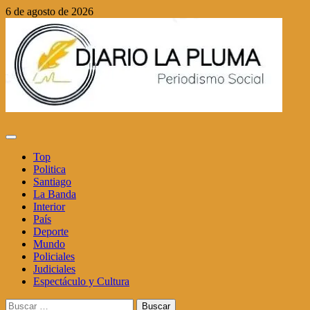
Saltar
6 de agosto de 2026
al
contenido
Menú
principal
Top
Politica
Santiago
La Banda
Interior
País
Deporte
Mundo
Policiales
Judiciales
Espectáculo y Cultura
Buscar: