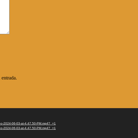
 entrada.
ideo-2024-06-03-at-4.47.50-PM.mp4?_=1
ideo-2024-06-03-at-4.47.50-PM.mp4?_=1