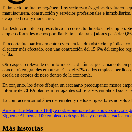
El impacto no fue homogéneo. Los sectores más golpeados fueron aquel
manufacturera, construcción y servicios profesionales e inmobiliarios. S
de ajuste fiscal y monetario.
La destrucción de empresas tuvo un correlato directo en el empleo. S
empleos formales menos por día. El total de trabajadores pasó de 9,86 
El recorte fue particularmente severo en la administración pública, c
el sector más afectado, con una contracción del 15,6% del empleo regis
caída.
Otro aspecto relevante del informe es la dinámica por tamaño de empr
concentró en grandes empresas. Casi el 67% de los empleos perdidos c
escala en actores de peso dentro de la economía.
En conjunto, los datos dibujan un escenario preocupante: menos empres
informe de CEPA plantea interrogantes sobre la sostenibilidad social 
La contracción simultánea del empleo y de los empleadores no solo afe
Navegación
Anterior
De Madrid a Hollywood: el audio de Luciano Castro consig
Siguente
Al menos 100 empleados despedidos y depósitos vacíos en e
de
entradas
Más historias