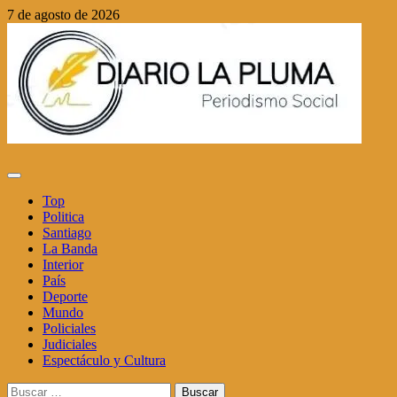
Saltar
7 de agosto de 2026
al
contenido
Menú
principal
Top
Politica
Santiago
La Banda
Interior
País
Deporte
Mundo
Policiales
Judiciales
Espectáculo y Cultura
Buscar: