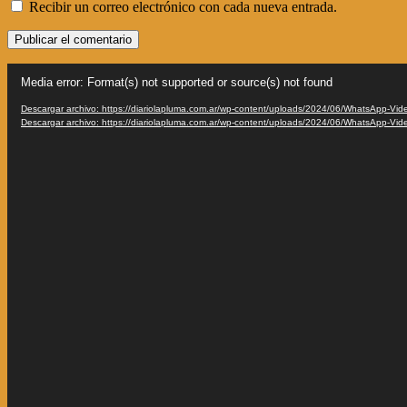
Recibir un correo electrónico con cada nueva entrada.
Reproductor
Media error: Format(s) not supported or source(s) not found
de
vídeo
Descargar archivo: https://diariolapluma.com.ar/wp-content/uploads/2024/06/WhatsApp-V
Descargar archivo: https://diariolapluma.com.ar/wp-content/uploads/2024/06/WhatsApp-V