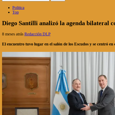
Politica
Top
Diego Santilli analizó la agenda bilatera
8 meses atrás
Redacción DLP
El encuentro tuvo lugar en el salón de los Escudos y se centró en