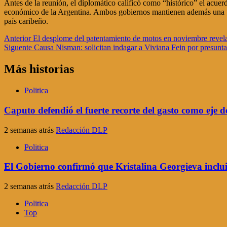
Antes de la reunión, el diplomático calificó como “histórico” el acu
económico de la Argentina. Ambos gobiernos mantienen además una pos
país caribeño.
Navegación
Anterior
El desplome del patentamiento de motos en noviembre revel
Siguente
Causa Nisman: solicitan indagar a Viviana Fein por presuntas
de
entradas
Más historias
Politica
Caputo defendió el fuerte recorte del gasto como eje 
2 semanas atrás
Redacción DLP
Politica
El Gobierno confirmó que Kristalina Georgieva incluir
2 semanas atrás
Redacción DLP
Politica
Top