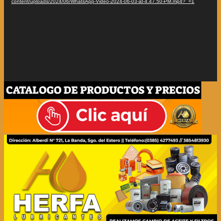
content/uploads/2024/06/WhatsApp-Video-2024-06-03-at-4.47.50-PM.mp4?_=1