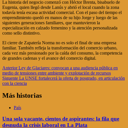
La historia del negocio comenzó con Héctor Brenta, bisabuelo de
Eugenia, quien llegó desde Lanús y abrió el local cuando la zona
todavía tenía escasa actividad comercial. Con el paso del tiempo el
emprendimiento quedó en manos de su hijo Jorge y luego de las
siguientes generaciones familiares, que mantuvieron la
especialización en calzado femenino y la atención personalizada
como sello distintivo.
El cierre de Zapatería Norma no es solo el final de una empresa
familiar. También refleja la transformación del comercio urbano,
cada vez más presionado por la caída del consumo, la competencia
de grandes cadenas y el avance del comercio digital.
Navegación
Anterior
Ley de Glaciares: convocan a una audiencia pública en
medio de tensiones entre ambiente y explotación de recursos
de
Siguente
La UNSE fortalecerá la oferta de posgrado, en articulación
entradas
con la ciencia
Más historias
País
Una sola vacante, cientos de aspirantes: la fila que
desnuda la crisis laboral en La Plata