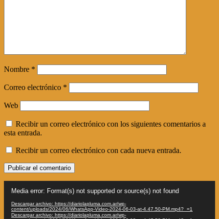
Nombre
*
Correo electrónico
*
Web
Recibir un correo electrónico con los siguientes comentarios a
esta entrada.
Recibir un correo electrónico con cada nueva entrada.
Reproductor
Media error: Format(s) not supported or source(s) not found
de
vídeo
Descargar archivo: https://diariolapluma.com.ar/wp-
content/uploads/2024/06/WhatsApp-Video-2024-06-03-at-4.47.50-PM.mp4?_=1
Descargar archivo: https://diariolapluma.com.ar/wp-