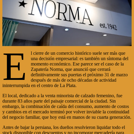
E
l cierre de un comercio histórico suele ser más que
una decisión empresarial: es también un síntoma del
momento económico. Ese parece ser el caso de la
Zapatería Norma, que anunció que cerrará
definitivamente sus puertas el próximo 31 de marzo
después de más de ocho décadas de actividad
ininterrumpida en el centro de La Plata.
El local, dedicado a la venta minorista de calzado femenino, fue
durante 83 años parte del paisaje comercial de la ciudad. Sin
embargo, la combinación de caída del consumo, aumento de costos
y cambios en el mercado terminó por volver inviable la continuidad
del negocio familiar, que hoy está en manos de su cuarta generación.
Antes de bajar la persiana, los dueños resolvieron liquidar todo el
stock disponible con descuentos y no incorporar mercadería para