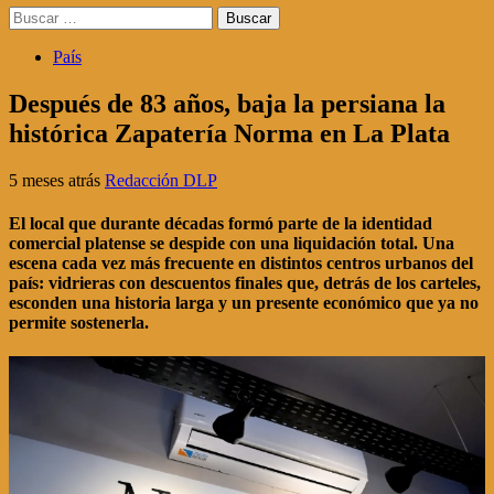
Buscar:
País
Después de 83 años, baja la persiana la
histórica Zapatería Norma en La Plata
5 meses atrás
Redacción DLP
El local que durante décadas formó parte de la identidad
comercial platense se despide con una liquidación total. Una
escena cada vez más frecuente en distintos centros urbanos del
país: vidrieras con descuentos finales que, detrás de los carteles,
esconden una historia larga y un presente económico que ya no
permite sostenerla.