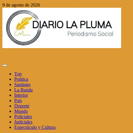
Saltar
9 de agosto de 2026
al
contenido
Menú
principal
Top
Politica
Santiago
La Banda
Interior
País
Deporte
Mundo
Policiales
Judiciales
Espectáculo y Cultura