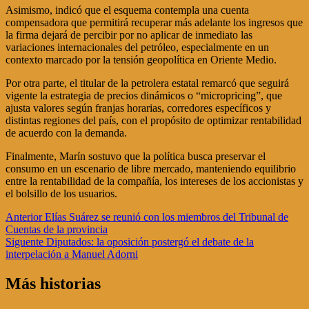
Asimismo, indicó que el esquema contempla una cuenta
compensadora que permitirá recuperar más adelante los ingresos que
la firma dejará de percibir por no aplicar de inmediato las
variaciones internacionales del petróleo, especialmente en un
contexto marcado por la tensión geopolítica en Oriente Medio.
Por otra parte, el titular de la petrolera estatal remarcó que seguirá
vigente la estrategia de precios dinámicos o “micropricing”, que
ajusta valores según franjas horarias, corredores específicos y
distintas regiones del país, con el propósito de optimizar rentabilidad
de acuerdo con la demanda.
Finalmente, Marín sostuvo que la política busca preservar el
consumo en un escenario de libre mercado, manteniendo equilibrio
entre la rentabilidad de la compañía, los intereses de los accionistas y
el bolsillo de los usuarios.
Navegación
Anterior
Elías Suárez se reunió con los miembros del Tribunal de
Cuentas de la provincia
de
Siguente
Diputados: la oposición postergó el debate de la
entradas
interpelación a Manuel Adorni
Más historias