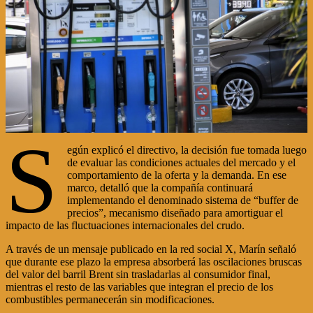
S
egún explicó el directivo, la decisión fue tomada luego
de evaluar las condiciones actuales del mercado y el
comportamiento de la oferta y la demanda. En ese
marco, detalló que la compañía continuará
implementando el denominado sistema de “buffer de
precios”, mecanismo diseñado para amortiguar el
impacto de las fluctuaciones internacionales del crudo.
A través de un mensaje publicado en la red social X, Marín señaló
que durante ese plazo la empresa absorberá las oscilaciones bruscas
del valor del barril Brent sin trasladarlas al consumidor final,
mientras el resto de las variables que integran el precio de los
combustibles permanecerán sin modificaciones.