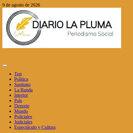
Saltar
9 de agosto de 2026
al
contenido
Menú
principal
Top
Politica
Santiago
La Banda
Interior
País
Deporte
Mundo
Policiales
Judiciales
Espectáculo y Cultura