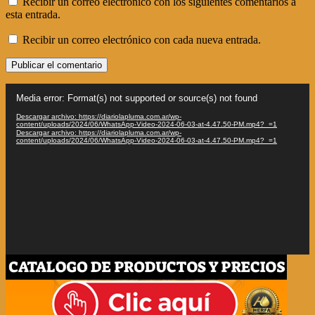
Recibir un correo electrónico con los siguientes comentarios a
esta entrada.
Recibir un correo electrónico con cada nueva entrada.
Reproductor
Media error: Format(s) not supported or source(s) not found
de
vídeo
Descargar archivo: https://diariolapluma.com.ar/wp-
content/uploads/2024/06/WhatsApp-Video-2024-06-03-at-4.47.50-PM.mp4?_=1
Descargar archivo: https://diariolapluma.com.ar/wp-
content/uploads/2024/06/WhatsApp-Video-2024-06-03-at-4.47.50-PM.mp4?_=1