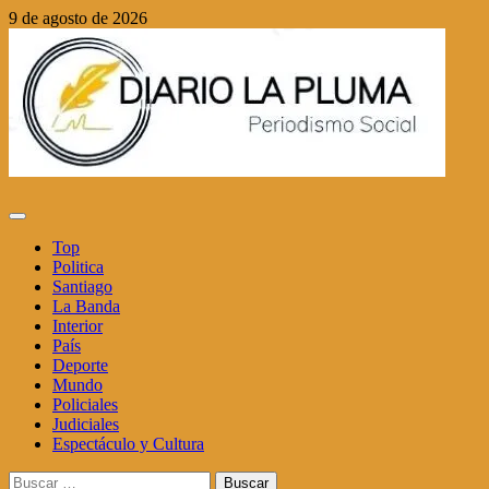
Saltar
9 de agosto de 2026
al
contenido
Menú
principal
Top
Politica
Santiago
La Banda
Interior
País
Deporte
Mundo
Policiales
Judiciales
Espectáculo y Cultura
Buscar: