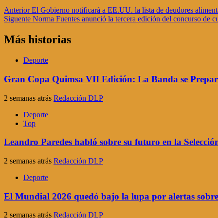
Navegación
Anterior
El Gobierno notificará a EE.UU. la lista de deudores aliment
Siguente
Norma Fuentes anunció la tercera edición del concurso de cu
de
entradas
Más historias
Deporte
Gran Copa Quimsa VII Edición: La Banda se Prepara
2 semanas atrás
Redacción DLP
Deporte
Top
Leandro Paredes habló sobre su futuro en la Selección
2 semanas atrás
Redacción DLP
Deporte
El Mundial 2026 quedó bajo la lupa por alertas sobr
2 semanas atrás
Redacción DLP