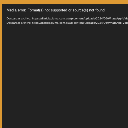
Reproductor
Media error: Format(s) not supported or source(s) not found
de
vídeo
Descargar archivo: https://diariolapluma.com.ar/wp-content/uploads/2024/06/WhatsApp-V
Descargar archivo: https://diariolapluma.com.ar/wp-content/uploads/2024/06/WhatsApp-V