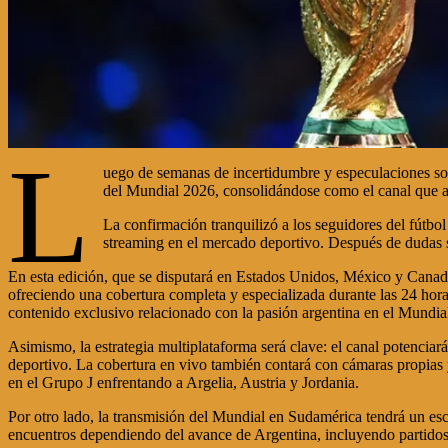
L
uego de semanas de incertidumbre y especulaciones sobr
del Mundial 2026, consolidándose como el canal que a
La confirmación tranquilizó a los seguidores del fútbo
streaming en el mercado deportivo. Después de dudas s
En esta edición, que se disputará en Estados Unidos, México y Canadá
ofreciendo una cobertura completa y especializada durante las 24 horas
contenido exclusivo relacionado con la pasión argentina en el Mundia
Asimismo, la estrategia multiplataforma será clave: el canal potenciar
deportivo. La cobertura en vivo también contará con cámaras propias y
en el Grupo J enfrentando a Argelia, Austria y Jordania.
Por otro lado, la transmisión del Mundial en Sudamérica tendrá un esc
encuentros dependiendo del avance de Argentina, incluyendo partidos 