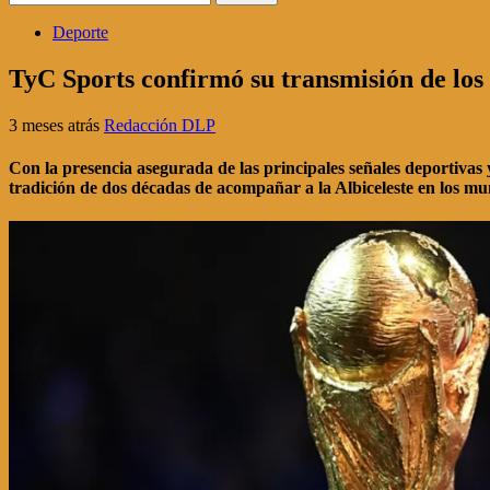
Deporte
TyC Sports confirmó su transmisión de los 
3 meses atrás
Redacción DLP
Con la presencia asegurada de las principales señales deportivas 
tradición de dos décadas de acompañar a la Albiceleste en los mu