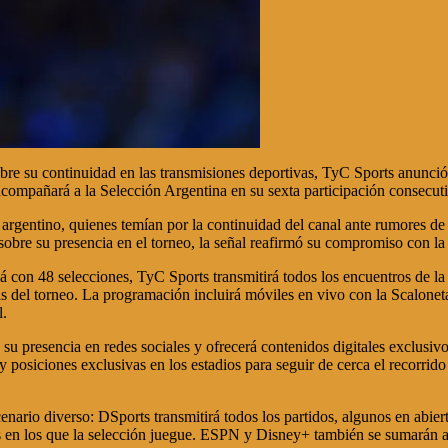
e su continuidad en las transmisiones deportivas, TyC Sports anunció o
compañará a la Selección Argentina en su sexta participación consecu
l argentino, quienes temían por la continuidad del canal ante rumores d
obre su presencia en el torneo, la señal reafirmó su compromiso con la
 con 48 selecciones, TyC Sports transmitirá todos los encuentros de la 
 del torneo. La programación incluirá móviles en vivo con la Scaloneta 
l.
á su presencia en redes sociales y ofrecerá contenidos digitales exclus
 posiciones exclusivas en los estadios para seguir de cerca el recorrido
enario diverso: DSports transmitirá todos los partidos, algunos en abie
en los que la selección juegue. ESPN y Disney+ también se sumarán a l