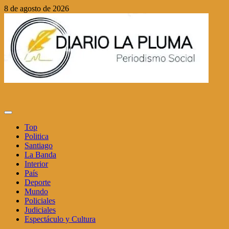
Saltar
8 de agosto de 2026
al
contenido
Menú
principal
Top
Politica
Santiago
La Banda
Interior
País
Deporte
Mundo
Policiales
Judiciales
Espectáculo y Cultura