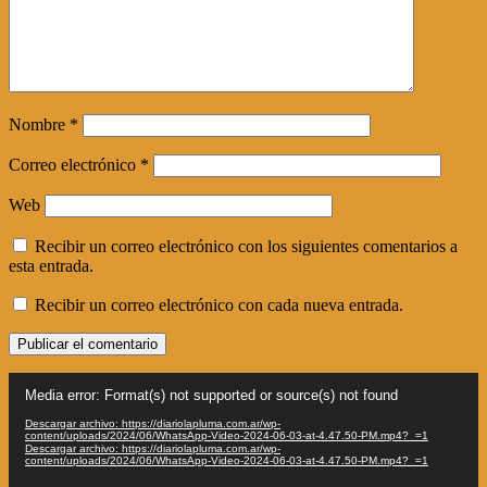
Nombre
*
Correo electrónico
*
Web
Recibir un correo electrónico con los siguientes comentarios a
esta entrada.
Recibir un correo electrónico con cada nueva entrada.
Reproductor
Media error: Format(s) not supported or source(s) not found
de
vídeo
Descargar archivo: https://diariolapluma.com.ar/wp-
content/uploads/2024/06/WhatsApp-Video-2024-06-03-at-4.47.50-PM.mp4?_=1
Descargar archivo: https://diariolapluma.com.ar/wp-
content/uploads/2024/06/WhatsApp-Video-2024-06-03-at-4.47.50-PM.mp4?_=1