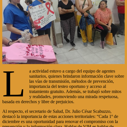
L
a actividad estuvo a cargo del equipo de agentes
sanitarios, quienes brindaron información clave sobre
las vías de transmisión, métodos de prevención,
importancia del testeo oportuno y acceso al
tratamiento gratuito. Además, se trabajó sobre mitos
y realidades, promoviendo una mirada respetuosa,
basada en derechos y libre de prejuicios.
Al respecto, el secretario de Salud, Dr. Julio César Scabuzzo,
destacó la importancia de estas acciones territoriales: “Cada 1º de
diciembre es una oportunidad para renovar el compromiso con la
prevención y la información clara. Hablar de VIH es hablar de