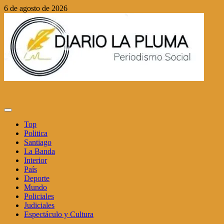
Saltar
6 de agosto de 2026
al
contenido
Menú
principal
Top
Politica
Santiago
La Banda
Interior
País
Deporte
Mundo
Policiales
Judiciales
Espectáculo y Cultura