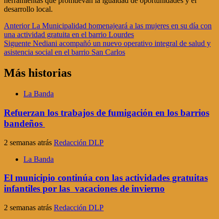
herramientas que promuevan la igualdad de oportunidades y el
desarrollo local.
Navegación
Anterior
La Municipalidad homenajeará a las mujeres en su día con
una actividad gratuita en el barrio Lourdes
de
Siguente
Nediani acompañó un nuevo operativo integral de salud y
entradas
asistencia social en el barrio San Carlos
Más historias
La Banda
Refuerzan los trabajos de fumigación en los barrios
bandeños
2 semanas atrás
Redacción DLP
La Banda
El municipio continúa con las actividades gratuitas
infantiles por las vacaciones de invierno
2 semanas atrás
Redacción DLP