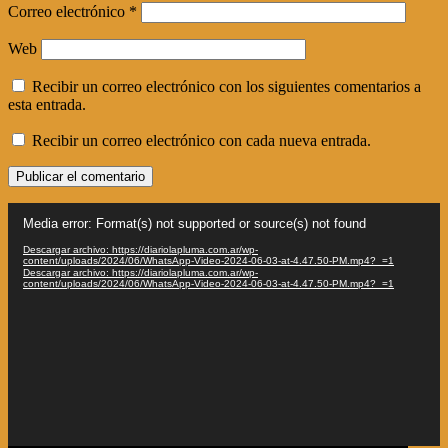
Correo electrónico
*
Web
Recibir un correo electrónico con los siguientes comentarios a
esta entrada.
Recibir un correo electrónico con cada nueva entrada.
Reproductor
Media error: Format(s) not supported or source(s) not found
de
vídeo
Descargar archivo: https://diariolapluma.com.ar/wp-
content/uploads/2024/06/WhatsApp-Video-2024-06-03-at-4.47.50-PM.mp4?_=1
Descargar archivo: https://diariolapluma.com.ar/wp-
content/uploads/2024/06/WhatsApp-Video-2024-06-03-at-4.47.50-PM.mp4?_=1