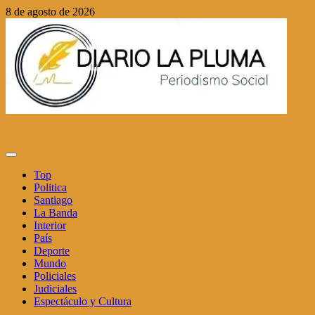
Saltar
8 de agosto de 2026
al
contenido
Menú
principal
Top
Politica
Santiago
La Banda
Interior
País
Deporte
Mundo
Policiales
Judiciales
Espectáculo y Cultura