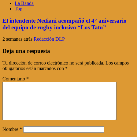
La Banda
Top
El intendente Nediani acompañó el 4° aniversario
del equipo de rugby inclusivo “Los Tatu”
2 semanas atrás
Redacción DLP
Deja una respuesta
Tu dirección de correo electrónico no será publicada.
Los campos
obligatorios están marcados con
*
Comentario
*
Nombre
*