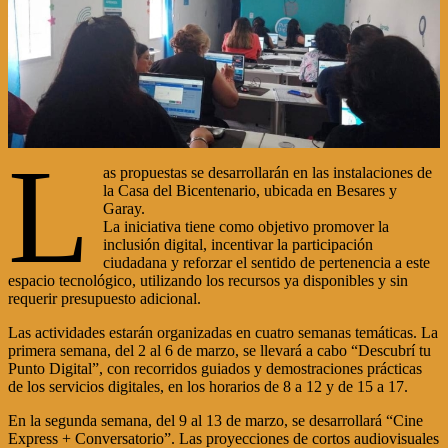
L
as propuestas se desarrollarán en las instalaciones de
la Casa del Bicentenario, ubicada en Besares y
Garay.
La iniciativa tiene como objetivo promover la
inclusión digital, incentivar la participación
ciudadana y reforzar el sentido de pertenencia a este
espacio tecnológico, utilizando los recursos ya disponibles y sin
requerir presupuesto adicional.
Las actividades estarán organizadas en cuatro semanas temáticas. La
primera semana, del 2 al 6 de marzo, se llevará a cabo “Descubrí tu
Punto Digital”, con recorridos guiados y demostraciones prácticas
de los servicios digitales, en los horarios de 8 a 12 y de 15 a 17.
En la segunda semana, del 9 al 13 de marzo, se desarrollará “Cine
Express + Conversatorio”. Las proyecciones de cortos audiovisuales