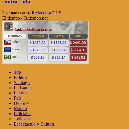
contra Lula
2 semanas atrás
Redacción DLP
El tiempo - Tutiempo.net
Top
Politica
Santiago
La Banda
Interior
País
Deporte
Mundo
Policiales
Judiciales
Espectáculo y Cultura