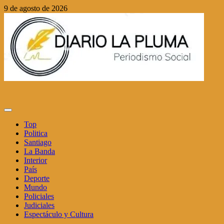
Saltar
9 de agosto de 2026
al
contenido
Menú
principal
Top
Politica
Santiago
La Banda
Interior
País
Deporte
Mundo
Policiales
Judiciales
Espectáculo y Cultura