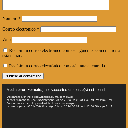
Nombre
*
Correo electrónico
*
Web
Recibir un correo electrónico con los siguientes comentarios a
esta entrada.
Recibir un correo electrónico con cada nueva entrada.
Reproductor
Media error: Format(s) not supported or source(s) not found
de
vídeo
Descargar archivo: https://diariolapluma.com.ar/wp-
content/uploads/2024/06/WhatsApp-Video-2024-06-03-at-4.47.50-PM.mp4?_=1
Descargar archivo: https://diariolapluma.com.ar/wp-
content/uploads/2024/06/WhatsApp-Video-2024-06-03-at-4.47.50-PM.mp4?_=1