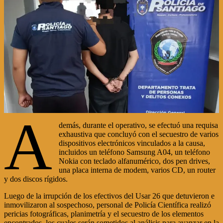
A
demás, durante el operativo, se efectuó una requisa
exhaustiva que concluyó con el secuestro de varios
dispositivos electrónicos vinculados a la causa,
incluidos un teléfono Samsung A04, un teléfono
Nokia con teclado alfanumérico, dos pen drives,
una placa interna de modem, varios CD, un router
y dos discos rígidos.
Luego de la irrupción de los efectivos del Usar 26 que detuvieron e
inmovilizaron al sospechoso, personal de Policía Científica realizó
pericias fotográficas, planimetría y el secuestro de los elementos
encontrados, los cuales serán sometidos al análisis para avanzar en la