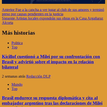
Navegación
Anterior
Fue a la cancha a ver jugar al club de sus amores y terminó
preso por causas pendientes en la justicia
de
Siguente
Artistas locales expondrán sus obras en la Casa Argañaraz
entradas
Alcorta
Más historias
Politica
Top
Kicillof cuestionó a Milei por su confrontación con
Brasil y advirtió sobre el impacto en la relación
bilateral
2 semanas atrás
Redacción DLP
Mundo
Top
Brasil endurece su respuesta diplomática y cita al
embajador argentino tras las declaraciones de Milei