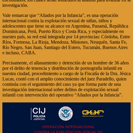
investigación.
Vale remarcar que “Aliados por la Infancia”, es una operación
internacional contra la explotación sexual de niñas, niños y
adolescentes que tiene su alcance en Argentina, Panamá, República
Dominicana, Perú, Puerto Rico y Costa Rica, y especialmente en
nuestro país, su red está integrada por 14 provincias: Córdoba, Entre
Ríos, Formosa, La Rioja, Mendoza, Misiones, Neuquén, Santa Fe,
Río Negro, San Juan, Santiago del Estero, Tucumán, Buenos Aires
e incluso, CABA.
Precisamente, el allanamiento y detención de un hombre de 36 años
por el delito de tenencia y distribución de pornografía infantil en
nuestra ciudad, procedimiento a cargo de la Fiscalía de la Dra. Jésica
Lucas, contó con el amplio conocimiento del juez Paradello, quien
continúa con el seguimiento del caso ya que forma parte de una
investigación internacional sobre delitos de explotación sexual
infantil con intervención del operativo “Aliados por la Infancia”.