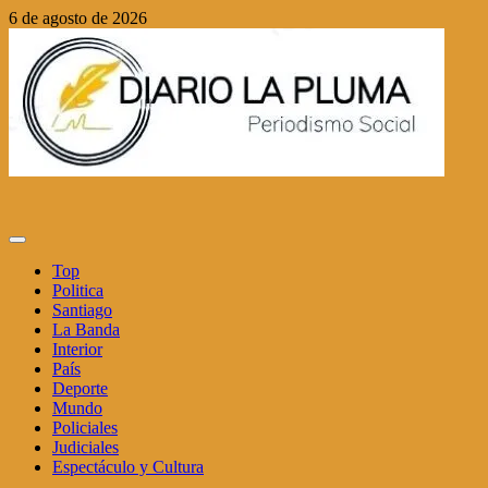
Saltar
6 de agosto de 2026
al
contenido
Menú
principal
Top
Politica
Santiago
La Banda
Interior
País
Deporte
Mundo
Policiales
Judiciales
Espectáculo y Cultura