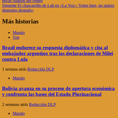
pocas cuadras del centro
de
Siguente
El chascarrillo de Lali en «La Voz»: Voten bien, no quiero
entradas
disgustos después»
Más historias
Mundo
Top
Brasil endurece su respuesta diplomática y cita al
embajador argentino tras las declaraciones de Milei
contra Lula
1 semana atrás
Redacción DLP
Mundo
Bolivia avanza en su proceso de apertura económica
y confronta las bases del Estado Plurinacional
2 semanas atrás
Redacción DLP
Mundo