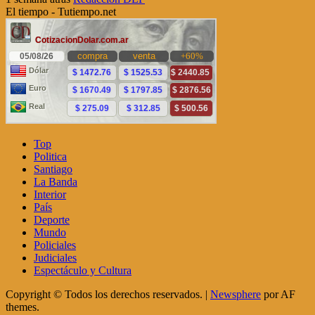
El tiempo - Tutiempo.net
Top
Politica
Santiago
La Banda
Interior
País
Deporte
Mundo
Policiales
Judiciales
Espectáculo y Cultura
Copyright © Todos los derechos reservados.
|
Newsphere
por AF
themes.