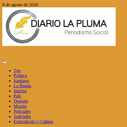
Saltar
8 de agosto de 2026
al
contenido
Menú
principal
Top
Politica
Santiago
La Banda
Interior
País
Deporte
Mundo
Policiales
Judiciales
Espectáculo y Cultura