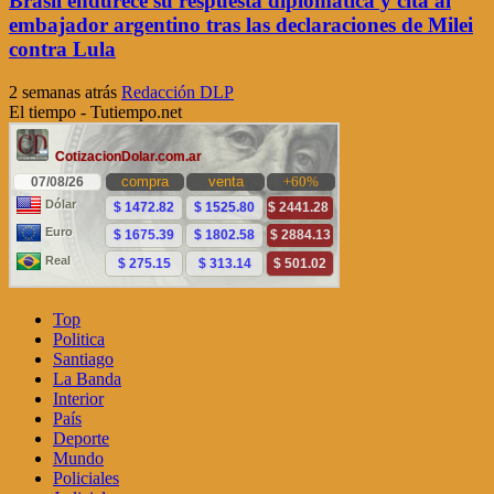
Brasil endurece su respuesta diplomática y cita al
embajador argentino tras las declaraciones de Milei
contra Lula
2 semanas atrás
Redacción DLP
El tiempo - Tutiempo.net
Top
Politica
Santiago
La Banda
Interior
País
Deporte
Mundo
Policiales