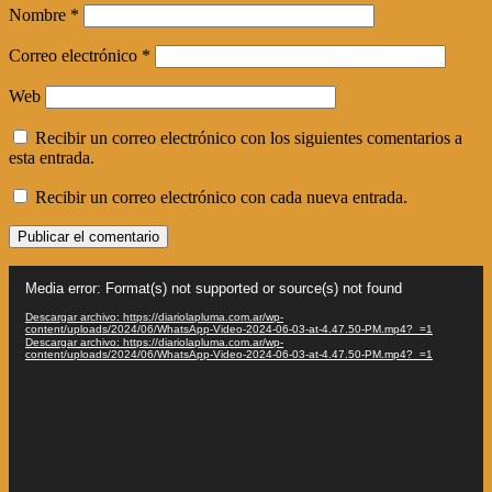
Nombre
*
Correo electrónico
*
Web
Recibir un correo electrónico con los siguientes comentarios a
esta entrada.
Recibir un correo electrónico con cada nueva entrada.
Reproductor
Media error: Format(s) not supported or source(s) not found
de
vídeo
Descargar archivo: https://diariolapluma.com.ar/wp-
content/uploads/2024/06/WhatsApp-Video-2024-06-03-at-4.47.50-PM.mp4?_=1
Descargar archivo: https://diariolapluma.com.ar/wp-
content/uploads/2024/06/WhatsApp-Video-2024-06-03-at-4.47.50-PM.mp4?_=1