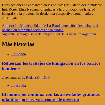
Estas acciones se enmarcan en las políticas de Estado del intendente
Ing. Roger Elías Nediani, orientadas a la promoción de la salud
integral y a la prevención desde una perspectiva comunitaria y
educativa.
Navegación
Anterior
La Municipalidad de La Banda intensifica los trabajos de
bacheo en diferentes sectores de la ciudad
de
Siguente
Santiago, sede del mejor nivel de la natación argentina
entradas
Más historias
La Banda
Refuerzan los trabajos de fumigación en los barrios
bandeños
2 semanas atrás
Redacción DLP
La Banda
El municipio continúa con las actividades gratuitas
infantiles por las vacaciones de invierno