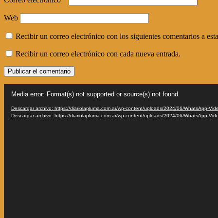
Web
Recibir un correo electrónico con los siguientes comentarios a esta
Recibir un correo electrónico con cada nueva entrada.
Reproductor
Media error: Format(s) not supported or source(s) not found
de
vídeo
Descargar archivo: https://diariolapluma.com.ar/wp-content/uploads/2024/06/WhatsApp-V
Descargar archivo: https://diariolapluma.com.ar/wp-content/uploads/2024/06/WhatsApp-V