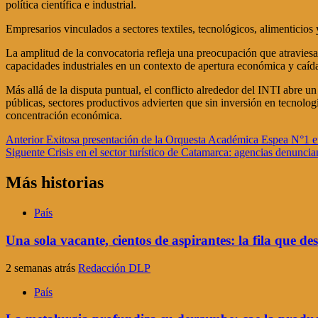
política científica e industrial.
Empresarios vinculados a sectores textiles, tecnológicos, alimentic
La amplitud de la convocatoria refleja una preocupación que atraviesa 
capacidades industriales en un contexto de apertura económica y caída
Más allá de la disputa puntual, el conflicto alrededor del INTI abre u
públicas, sectores productivos advierten que sin inversión en tecnologí
concentración económica.
Navegación
Anterior
Exitosa presentación de la Orquesta Académica Espea N°1 
Siguente
Crisis en el sector turístico de Catamarca: agencias denuncia
de
entradas
Más historias
País
Una sola vacante, cientos de aspirantes: la fila que de
2 semanas atrás
Redacción DLP
País