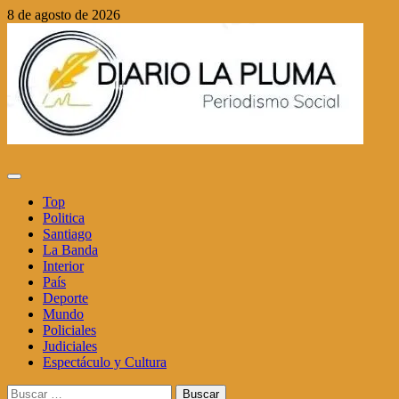
Saltar
8 de agosto de 2026
al
contenido
Menú
principal
Top
Politica
Santiago
La Banda
Interior
País
Deporte
Mundo
Policiales
Judiciales
Espectáculo y Cultura
Buscar: