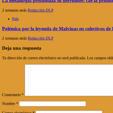
La metalurgia profundiza su derrumbe: cae la produc
2 semanas atrás
Redacción DLP
País
Polémica por la leyenda de Malvinas en colectivos d
2 semanas atrás
Redacción DLP
Deja una respuesta
Tu dirección de correo electrónico no será publicada.
Los campos obli
Comentario
*
Nombre
*
Correo electrónico
*