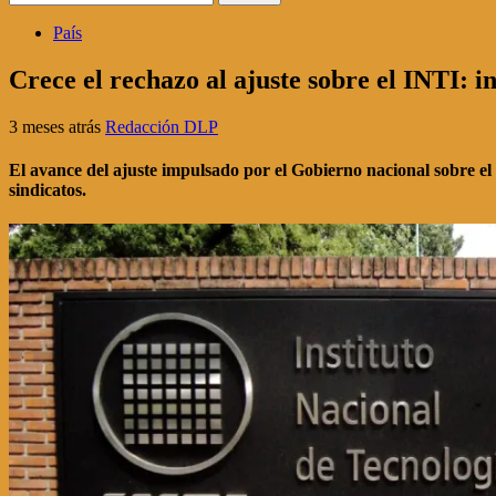
País
Crece el rechazo al ajuste sobre el INTI: 
3 meses atrás
Redacción DLP
El avance del ajuste impulsado por el Gobierno nacional sobre el
sindicatos.