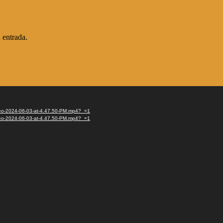
 entrada.
ideo-2024-06-03-at-4.47.50-PM.mp4?_=1
ideo-2024-06-03-at-4.47.50-PM.mp4?_=1